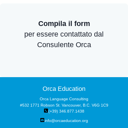
Compila il form
per essere contattato dal
Consulente Orca
Orca Education
Orca Language Consulting
#532 1771 Robson St. Vancouver, B.C. V6G 1C9
(+39) 346.877.1438
info@orcaeducation.org