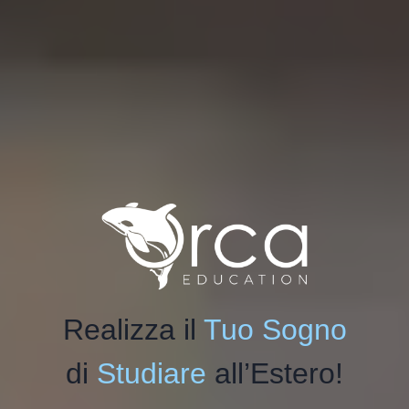
Realizza il
Tuo Sogno
di
Studiare
all’Estero!